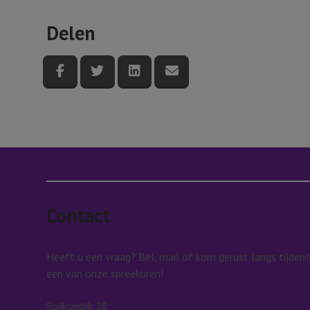
Delen
Deel deze pagina via Facebook
Deel deze pagina via Twitter
Deel deze pagina via LinkedI
Deel deze pagina via e
Contact
Heeft u een vraag? Bel, mail of kom gerust langs tijdens
een van onze spreekuren!
Spijksedijk 28