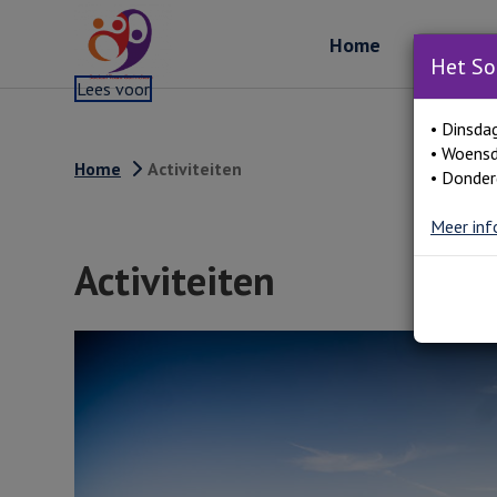
Home
Over ons
Het So
Lees voor
• Dinsda
• Woensd
Home
Activiteiten
• Donder
Meer inf
Activiteiten