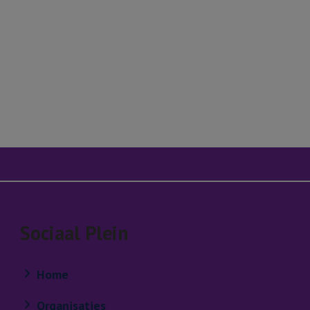
n
-mail
Sociaal Plein
Home
Organisaties