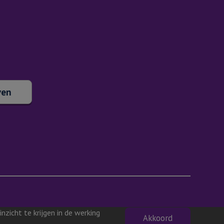
ven
zicht te krijgen in de werking
Akkoord
Privacyverklaring