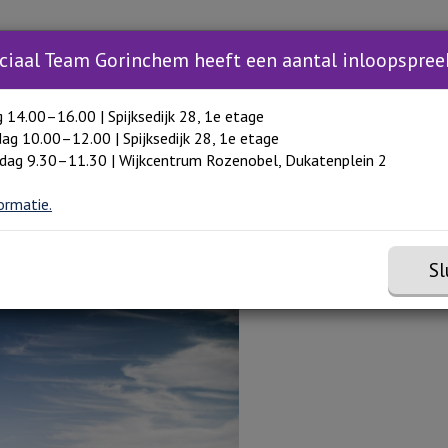
Zoeken
Zoeken 
Inloopspreekuur
Trainingen
Hulp in Gori
Toon meer menu items
ciaal Team Gorinchem heeft een aantal inloopspree
g 14.00–16.00 | Spijksedijk 28, 1e etage
ag 10.00–12.00 | Spijksedijk 28, 1e etage
dag 9.30–11.30 | Wijkcentrum Rozenobel, Dukatenplein 2
ormatie.
Sl