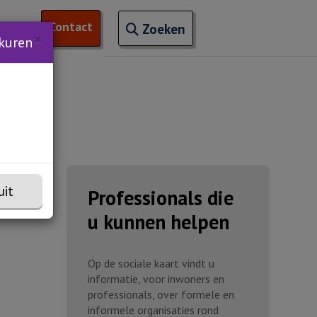
Open zoekveld
Contact
naar ingevoerde termen
nchem
 van 'Trainingen'
Zoeken
×
kuren
uit
Professionals die
u kunnen helpen
Op de sociale kaart vindt u
informatie, voor inwoners en
professionals, over formele en
informele organisaties rond