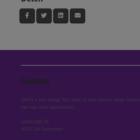
Deel deze pagina via Facebook
Deel deze pagina via Twitter
Deel deze pagina via LinkedI
Deel deze pagina via e
Contact
Heeft u een vraag? Bel, mail of kom gerust langs tijdens
een van onze spreekuren!
Spijksedijk 28
4207 GN Gorinchem