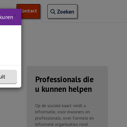
Open zoekveld
Contact
naar ingevoerde termen
nchem
 van 'Trainingen'
Zoeken
×
kuren
uit
Professionals die
u kunnen helpen
Op de sociale kaart vindt u
informatie, voor inwoners en
professionals, over formele en
informele organisaties rond