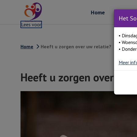
Home
Over ons
Het So
Lees voor
• Dinsda
• Woensd
Home
Heeft u zorgen over uw relatie?
• Donder
Meer inf
Heeft u zorgen over uw r