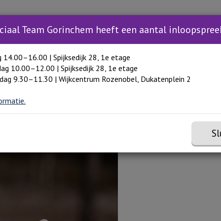
Zoeken
Zoeken 
Inloopspreekuur
Trainingen
Hulp in Gori
Toon meer menu items
ciaal Team Gorinchem heeft een aantal inloopspree
g 14.00–16.00 | Spijksedijk 28, 1e etage
ag 10.00–12.00 | Spijksedijk 28, 1e etage
dag 9.30–11.30 | Wijkcentrum Rozenobel, Dukatenplein 2
ormatie.
elatie?
Sl