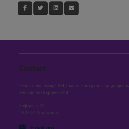
Deel deze pagina via Facebook
Deel deze pagina via Twitter
Deel deze pagina via LinkedI
Deel deze pagina via e
Contact
Heeft u een vraag? Bel, mail of kom gerust langs tijdens
een van onze spreekuren!
Spijksedijk 28
4207 GN Gorinchem
E-mail ons