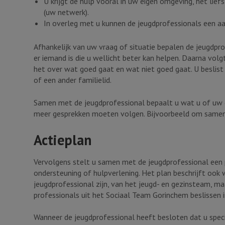
U krijgt de hulp vooral in uw eigen omgeving, het li
(uw netwerk).
In overleg met u kunnen de jeugdprofessionals een aan
Afhankelijk van uw vraag of situatie bepalen de jeugdpr
er iemand is die u wellicht beter kan helpen. Daarna volg
het over wat goed gaat en wat niet goed gaat. U beslist a
of een ander familielid.
Samen met de jeugdprofessional bepaalt u wat u of uw ge
meer gesprekken moeten volgen. Bijvoorbeeld om samen de
Actieplan
Vervolgens stelt u samen met de jeugdprofessional een 
ondersteuning of hulpverlening. Het plan beschrijft ook 
jeugdprofessional zijn, van het jeugd- en gezinsteam, ma
professionals uit het Sociaal Team Gorinchem beslissen 
Wanneer de jeugdprofessional heeft besloten dat u speciali