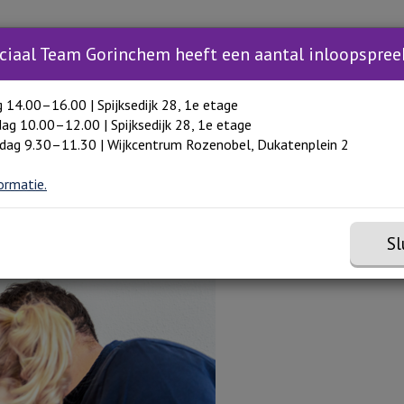
Zoeken
Zoeken 
Inloopspreekuur
Trainingen
Hulp in Gori
Toon meer menu items
ciaal Team Gorinchem heeft een aantal inloopspree
g 14.00–16.00 | Spijksedijk 28, 1e etage
ag 10.00–12.00 | Spijksedijk 28, 1e etage
dag 9.30–11.30 | Wijkcentrum Rozenobel, Dukatenplein 2
ormatie.
ssional
Sl