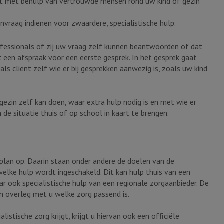
efst met behulp van vertrouwde mensen rond uw kind of gezin
vraag indienen voor zwaardere, specialistische hulp.
ofessionals of zij uw vraag zelf kunnen beantwoorden of dat
t een afspraak voor een eerste gesprek. In het gesprek gaat
ls cliënt zelf wie er bij gesprekken aanwezig is, zoals uw kind
zin zelf kan doen, waar extra hulp nodig is en met wie er
 situatie thuis of op school in kaart te brengen.
plan op. Daarin staan onder andere de doelen van de
welke hulp wordt ingeschakeld. Dit kan hulp thuis van een
ar ook specialistische hulp van een regionale zorgaanbieder. De
in overleg met u welke zorg passend is.
stische zorg krijgt, krijgt u hiervan ook een officiële