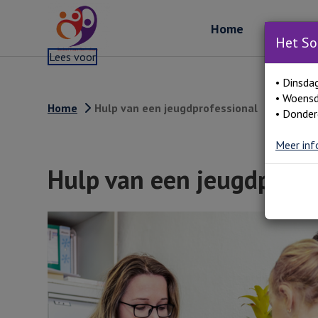
Home
Over ons
Het So
Lees voor
• Dinsda
• Woensd
Home
Hulp van een jeugdprofessional
• Donder
Meer inf
Hulp van een jeugdprofe