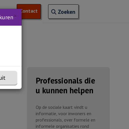
Open zoekveld
Contact
naar ingevoerde termen
nchem
 van 'Trainingen'
Zoeken
×
kuren
uit
Professionals die
u kunnen helpen
Op de sociale kaart vindt u
informatie, voor inwoners en
professionals, over formele en
informele organisaties rond