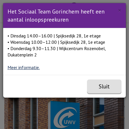
Zoeken
×
Open en sluit het
Open zoe
Het Sociaal Team Gorinchem heeft een
Zoe
Menu
aantal inloopspreekuren
Lees voor
• Dinsdag 14.00–16.00 | Spijksedijk 28, 1e etage
Home
Als werk vinden niet lukt
• Woensdag 10.00–12.00 | Spijksedijk 28, 1e etage
• Donderdag 9.30–11.30 | Wijkcentrum Rozenobel,
Dukatenplein 2
Als werk vinden niet lukt
Meer informatie.
Sluit