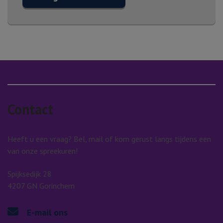
Contact
Heeft u een vraag? Bel, mail of kom gerust langs tijdens een
van onze spreekuren!
Spijksedijk 28
4207 GN Gorinchem
E-mail ons