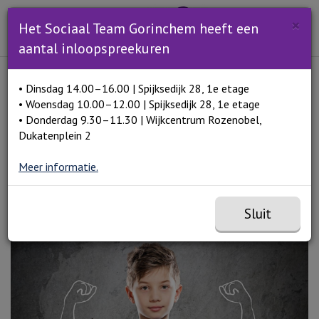
Zoeken
×
Open en sluit het
Open zoe
Het Sociaal Team Gorinchem heeft een
Zoe
Menu
aantal inloopspreekuren
Lees voor
• Dinsdag 14.00–16.00 | Spijksedijk 28, 1e etage
Home
Weerbaarheidstraining 8 tot 12 jaar
• Woensdag 10.00–12.00 | Spijksedijk 28, 1e etage
• Donderdag 9.30–11.30 | Wijkcentrum Rozenobel,
Dukatenplein 2
Weerbaarheidstraining 8
Meer informatie.
tot 12 jaar
Sluit