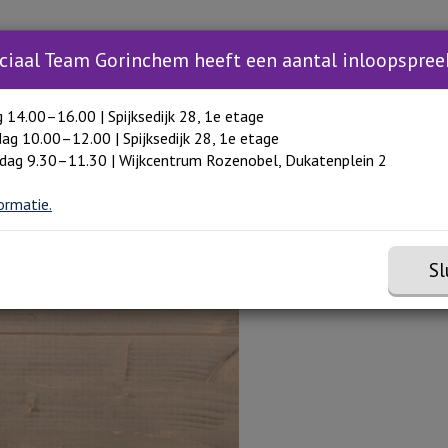
Zoeken
Zoeken 
Inloopspreekuur
Trainingen
Hulp in Gori
Toon meer menu items
ciaal Team Gorinchem heeft een aantal inloopspree
g 14.00–16.00 | Spijksedijk 28, 1e etage
ag 10.00–12.00 | Spijksedijk 28, 1e etage
lenge!
dag 9.30–11.30 | Wijkcentrum Rozenobel, Dukatenplein 2
ormatie.
elefoon weg' challenge!
Sl