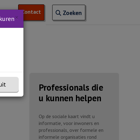
Open zoekveld
Contact
naar ingevoerde termen
nchem
 van 'Trainingen'
Zoeken
×
kuren
uit
Professionals die
u kunnen helpen
Op de sociale kaart vindt u
informatie, voor inwoners en
professionals, over formele en
informele organisaties rond