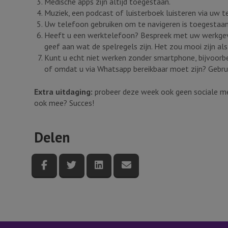
Medische apps zijn altijd toegestaan.
Muziek, een podcast of luisterboek luisteren via uw t
Uw telefoon gebruiken om te navigeren is toegestaan.
Heeft u een werktelefoon? Bespreek met uw werkgeve
geef aan wat de spelregels zijn. Het zou mooi zijn a
Kunt u echt niet werken zonder smartphone, bijvoor
of omdat u via Whatsapp bereikbaar moet zijn? Gebrui
Extra uitdaging:
probeer deze week ook geen sociale me
ook mee? Succes!
Delen
Deel deze pagina via Facebook
Deel deze pagina via Twitter
Deel deze pagina via LinkedI
Deel deze pagina via e