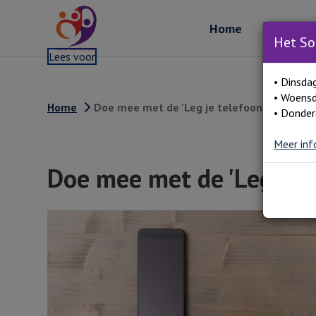
Home
Over ons
Het So
Lees voor
• Dinsda
• Woensd
Home
Doe mee met de 'Leg je telefoon weg' chal
• Donder
Meer inf
Doe mee met de 'Leg je t