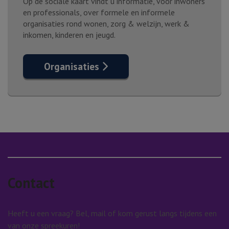
Op de sociale kaart vindt u informatie, voor inwoners
en professionals, over formele en informele
organisaties rond wonen, zorg & welzijn, werk &
inkomen, kinderen en jeugd.
Organisaties
Contact
Heeft u een vraag? Bel, mail of kom gerust langs tijdens een
van onze spreekuren!