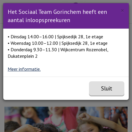
Zoeken
×
Open en sluit het
Open zoe
Het Sociaal Team Gorinchem heeft een
Zoe
Menu
aantal inloopspreekuren
Lees voor
• Dinsdag 14.00–16.00 | Spijksedijk 28, 1e etage
Home
Hulp van een schoolmaatschappelijk werker
• Woensdag 10.00–12.00 | Spijksedijk 28, 1e etage
• Donderdag 9.30–11.30 | Wijkcentrum Rozenobel,
Dukatenplein 2
Hulp van een
Meer informatie.
schoolmaatschappelijk
Sluit
werker