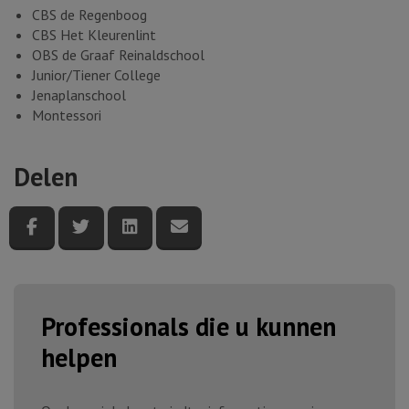
CBS de Regenboog
CBS Het Kleurenlint
OBS de Graaf Reinaldschool
Junior/Tiener College
Jenaplanschool
Montessori
Delen
Deel deze pagina via Facebook
Deel deze pagina via Twitter
Deel deze pagina via LinkedIn
Deel deze pagina via e-mail
Professionals die u kunnen
helpen