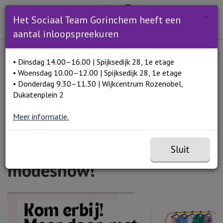
Zoeken
×
Open en sluit het
Open zoe
Het Sociaal Team Gorinchem heeft een
Zoe
Menu
aantal inloopspreekuren
Lees voor
• Dinsdag 14.00–16.00 | Spijksedijk 28, 1e etage
Home
Kom erbij! Meer doen met minder middag met
• Woensdag 10.00–12.00 | Spijksedijk 28, 1e etage
modeshow!
• Donderdag 9.30–11.30 | Wijkcentrum Rozenobel,
Dukatenplein 2
Meer informatie.
Kom erbij! Meer doen met
minder middag met
Sluit
modeshow!