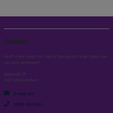
Contact
Heeft u een vraag? Bel, mail of kom gerust langs tijdens een
van onze spreekuren!
Spijksedijk 28
4207 GN Gorinchem
E-mail ons
(088) 8928961