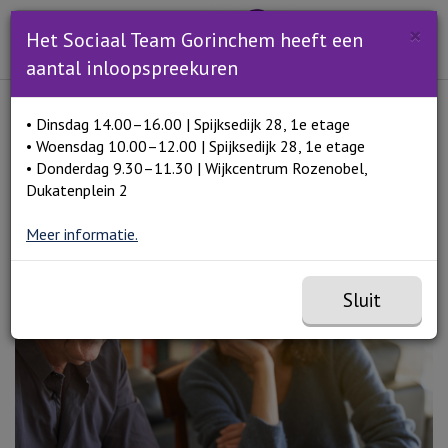
Zoeken
×
Open en sluit het
Open zoe
Het Sociaal Team Gorinchem heeft een
Zoe
Menu
aantal inloopspreekuren
Lees voor
• Dinsdag 14.00–16.00 | Spijksedijk 28, 1e etage
Home
Van geldzorgen naar geldzorg
• Woensdag 10.00–12.00 | Spijksedijk 28, 1e etage
• Donderdag 9.30–11.30 | Wijkcentrum Rozenobel,
Dukatenplein 2
Van geldzorgen naar
Meer informatie.
geldzorg
Sluit