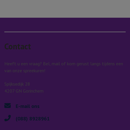
Contact
Heeft u een vraag? Bel, mail of kom gerust langs tijdens een
van onze spreekuren!
Spijksedijk 28
4207 GN Gorinchem
E-mail ons
(088) 8928961