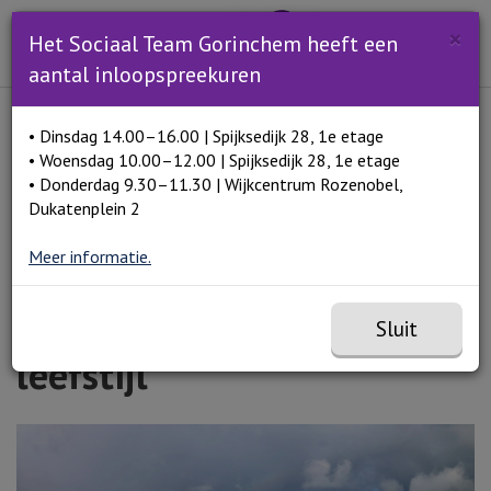
Zoeken
×
Open en sluit het
Open zoe
Het Sociaal Team Gorinchem heeft een
Zoe
Menu
aantal inloopspreekuren
Lees voor
• Dinsdag 14.00–16.00 | Spijksedijk 28, 1e etage
Home
Wandelen: de makkelijkste stap naar een
• Woensdag 10.00–12.00 | Spijksedijk 28, 1e etage
gezonde leefstijl
• Donderdag 9.30–11.30 | Wijkcentrum Rozenobel,
Dukatenplein 2
Meer informatie.
Wandelen: de makkelijkste
stap naar een gezonde
Sluit
leefstijl