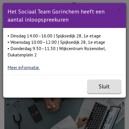
Zoeken
×
Open en sluit het
Open zoe
Het Sociaal Team Gorinchem heeft een
Zoe
Menu
aantal inloopspreekuren
Lees voor
• Dinsdag 14.00–16.00 | Spijksedijk 28, 1e etage
Home
Zorgverzekering
• Woensdag 10.00–12.00 | Spijksedijk 28, 1e etage
• Donderdag 9.30–11.30 | Wijkcentrum Rozenobel,
Dukatenplein 2
Zorgverzekering
Meer informatie.
Sluit