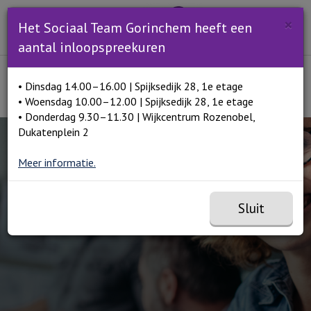
Zoeken
×
Open en sluit het
Open zoe
Het Sociaal Team Gorinchem heeft een
Zoe
Menu
aantal inloopspreekuren
Lees voor
• Dinsdag 14.00–16.00 | Spijksedijk 28, 1e etage
Home
Werk en geldzaken
• Woensdag 10.00–12.00 | Spijksedijk 28, 1e etage
• Donderdag 9.30–11.30 | Wijkcentrum Rozenobel,
Dukatenplein 2
Meer informatie.
Sluit